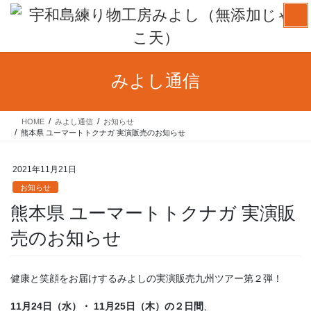
コ
ナ
ン
ビ
テ
ゲ
ン
ー
ツ
シ
みよし通信
へ
ョ
ス
ン
キ
に
HOME
みよし通信
お知らせ
ッ
移
熊本県 ユーマートトクナガ 実演販売のお知らせ
プ
動
2021年11月21日
お知らせ
熊本県 ユーマートトクナガ 実演販
売のお知らせ
健康と笑顔をお届けするみよしの実演販売九州ツアー第２弾！
11月24日（水）・ 11月25日（木）の２日間
、