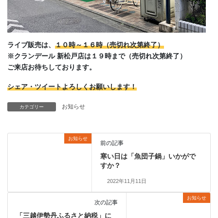
ライブ販売は、
１０時～１６時（売切れ次第終了）
※クランデール 新松戸店は１９時まで
（売切れ次第終了）
ご来店お待ちしております。
シェア・ツイートよろしくお願いします！
お知らせ
カテゴリー
お知らせ
前の記事
寒い日は「魚団子鍋」いかがで
すか？
2022年11月11日
お知らせ
次の記事
「三越伊勢丹ふるさと納税」に