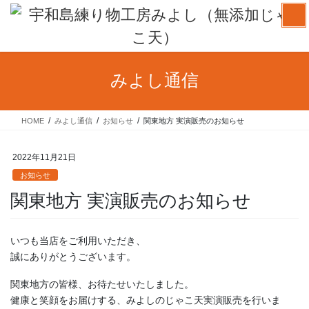
コ
ナ
ン
ビ
テ
ゲ
ン
ー
ツ
シ
みよし通信
へ
ョ
ス
ン
キ
に
HOME
みよし通信
お知らせ
関東地方 実演販売のお知らせ
ッ
移
プ
動
2022年11月21日
お知らせ
関東地方 実演販売のお知らせ
いつも当店をご利用いただき、
誠にありがとうございます。
関東地方の皆様、お待たせいたしました。
健康と笑顔をお届けする、みよしのじゃこ天実演販売を行いま