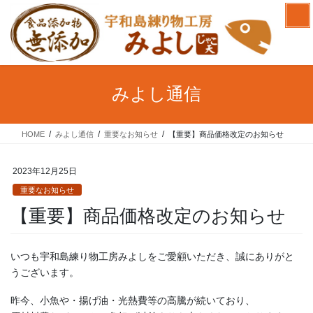
コ
ナ
ン
ビ
テ
ゲ
ン
ー
ツ
シ
へ
ョ
みよし通信
ス
ン
キ
に
ッ
移
HOME
みよし通信
重要なお知らせ
【重要】商品価格改定のお知らせ
プ
動
2023年12月25日
重要なお知らせ
【重要】商品価格改定のお知らせ
いつも宇和島練り物工房みよしをご愛顧いただき、誠にありがと
うございます。
昨今、小魚や・揚げ油・光熱費等の高騰が続いており、