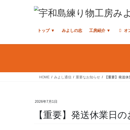
コ
ナ
ン
ビ
テ
ゲ
ン
ー
トップ ▼
みよしの志
工房紹介 ▼
オ
ツ
シ
へ
ョ
ス
ン
キ
に
ッ
移
プ
動
HOME
みよし通信
重要なお知らせ
【重要】発送休
2026年7月1日
【重要】発送休業日の