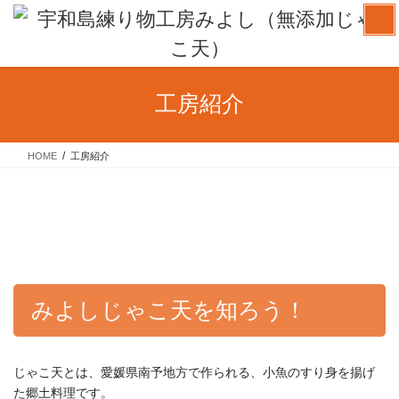
コ
ナ
ン
ビ
テ
ゲ
ン
ー
ツ
シ
工房紹介
へ
ョ
ス
ン
キ
に
HOME
工房紹介
ッ
移
プ
動
みよしじゃこ天を知ろう！
じゃこ天とは、愛媛県南予地方で作られる、小魚のすり身を揚げ
た郷土料理です。