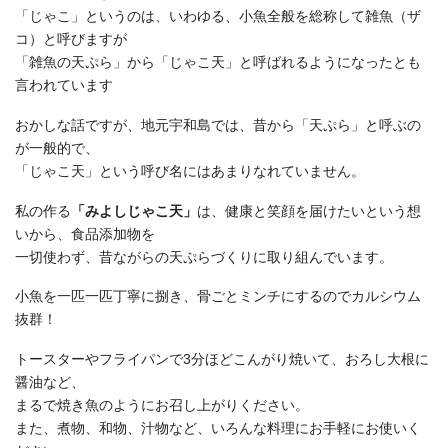
「じゃこ」というのは、いわゆる、小魚全般を総称して雑魚（ザ
コ）と呼びますが
「雑魚の天ぷら」から「じゃこ天」と呼ばれるようになったとも
言われています
おかしな話ですが、地元宇和島では、昔から「天ぷら」と呼ぶの
が一般的で、
「じゃこ天」という呼び名にはあまりなれていません。
私の作る
「みよしじゃこ天」
は、健康と笑顔を届けたいという想
いから、食品添加物を
一切使わず、昔ながらの天ぷらづくりに取り組んでいます。
小魚を一匹一匹丁寧に捌き、骨ごとミンチにするのでカルシウム
抜群！
トースターやフライパンで3分ほどこんがり焼いて、おろし大根に
醤油など、
まるで焼き魚のようにお召し上がりください。
また、煮物、和物、汁物など、いろんな料理にお手軽にお使いく