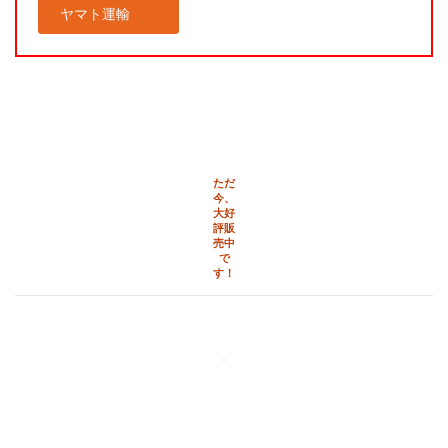
ヤマト運輸
ただ
今、
大好
評販
売中
で
す！