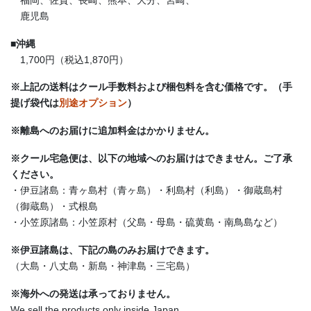
鹿児島
■
沖縄
1,700円（税込1,870円）
※上記の送料はクール手数料および梱包料を含む価格です。（手
提げ袋代は
別途オプション
）
※離島へのお届けに追加料金はかかりません。
※クール宅急便は、以下の地域へのお届けはできません。ご了承
ください。
・伊豆諸島：青ヶ島村（青ヶ島）・利島村（利島）・御蔵島村
（御蔵島）・式根島
・小笠原諸島：小笠原村（父島・母島・硫黄島・南鳥島など）
※伊豆諸島は、下記の島のみお届けできます。
（大島・八丈島・新島・神津島・三宅島）
※海外への発送は承っておりません。
We sell the products only inside Japan.