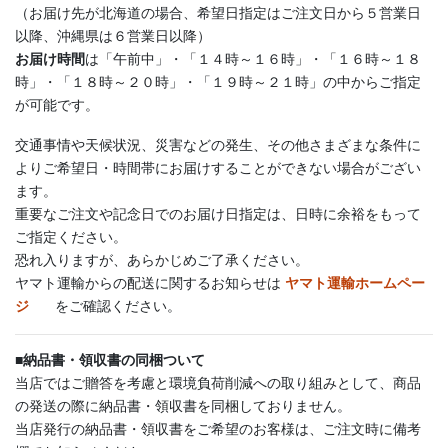
（お届け先が北海道の場合、希望日指定はご注文日から５営業日
以降、沖縄県は６営業日以降）
お届け時間
は「午前中」・「１４時～１６時」・「１６時～１８
時」・「１８時～２０時」・「１９時～２１時」の中からご指定
が可能です。
交通事情や天候状況、災害などの発生、その他さまざまな条件に
よりご希望日・時間帯にお届けすることができない場合がござい
ます。
重要なご注文や記念日でのお届け日指定は、日時に余裕をもって
ご指定ください。
恐れ入りますが、あらかじめご了承ください。
ヤマト運輸からの配送に関するお知らせは
ヤマト運輸ホームペー
ジ
をご確認ください。
■
納品書・領収書の同梱ついて
当店ではご贈答を考慮と環境負荷削減への取り組みとして、商品
の発送の際に納品書・領収書を同梱しておりません。
当店発行の納品書・領収書をご希望のお客様は、ご注文時に備考