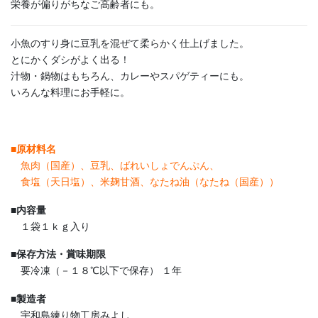
栄養が偏りがちなご高齢者にも。
小魚のすり身に豆乳を混ぜて柔らかく仕上げました。
とにかくダシがよく出る！
汁物・鍋物はもちろん、カレーやスパゲティーにも。
いろんな料理にお手軽に。
■
原材料名
魚肉（国産）、豆乳、ばれいしょでんぷん、
食塩（天日塩）、米麹甘酒、なたね油（なたね（国産））
■
内容量
１袋１ｋｇ入り
■
保存方法・賞味期限
要冷凍（－１８℃以下で保存） １年
■
製造者
宇和島練り物工房みよし