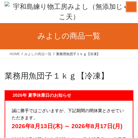
コ
ナ
ン
ビ
テ
ゲ
ン
ー
ツ
シ
みよしの商品一覧
へ
ョ
ス
ン
キ
に
HOME
みよしの商品一覧
業務用魚団子１ｋｇ【冷凍】
ッ
移
プ
動
業務用魚団子１ｋｇ【冷凍】
2026年 夏季休業日のお知らせ
誠に勝手ではございますが、下記期間の間休業とさせてい
ただきます。
2026年8月13日(木) ～ 2026年8月17日(月)