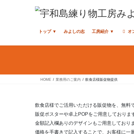
コ
ナ
ン
ビ
テ
ゲ
ン
ー
トップ ▼
みよしの志
工房紹介 ▼
オ
ツ
シ
へ
ョ
ス
ン
キ
に
ッ
移
プ
動
HOME
業務用のご案内
飲食店様販促物提供
飲食店様でご活用いただける販促物を、無料
販促ポスターや卓上POPをご用意しておりま
金額記入欄ありのデザインもご用意しており
価格を手書きで記入することで、お客様に一