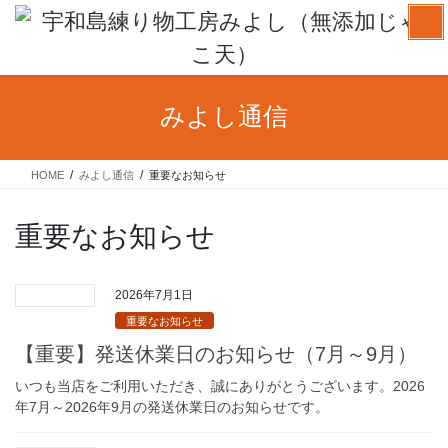
コ
ナ
ン
ビ
テ
ゲ
ン
ー
ツ
シ
みよし通信
へ
ョ
ス
ン
キ
に
HOME
みよし通信
重要なお知らせ
ッ
移
プ
動
重要なお知らせ
2026年7月1日
重要なお知らせ
【重要】発送休業日のお知らせ（7月～9月）
いつも当店をご利用いただき、誠にありがとうございます。2026
年7月～2026年9月の発送休業日のお知らせです。