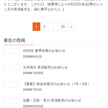
とうございます。このたび、諸事情により4月22日(水)以降のじゃ
こ天の実演販売を、誠に勝手ながら […]
固
固
固
1
2
…
13
»
定
定
定
ペ
ペ
ペ
投
最近の投稿
ー
ー
ー
ジ
ジ
ジ
稿
2026年 夏季休業のお知らせ
2026年8月1日
の
九州地方 実演販売のお知らせ
2026年7月20日
ペ
【重要】発送休業日のお知らせ（7月～9月）
ー
2026年7月1日
ジ
近畿・広島・香川 実演販売のお知らせ
2026年6月23日