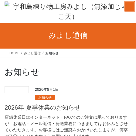
コ
ナ
ン
ビ
テ
ゲ
ン
ー
ツ
シ
みよし通信
へ
ョ
ス
ン
キ
に
HOME
みよし通信
お知らせ
ッ
移
プ
動
お知らせ
2026年8月1日
お知らせ
2026年 夏季休業のお知らせ
店舗休業日はインターネット・FAXでのご注文は承っております
が、お電話・メール返信・発送業務につきましてはお休みとさせ
ていただきます。お客様にはご迷惑をおかけいたしますが、何卒