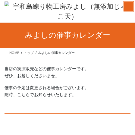
コ
ナ
ン
ビ
テ
ゲ
ン
ー
ツ
シ
みよしの催事カレンダー
へ
ョ
ス
ン
キ
に
HOME
トップ
みよしの催事カレンダー
ッ
移
プ
動
当店の実演販売などの催事カレンダーです。
ぜひ、お越しくださいませ。
催事の予定は変更される場合がございます。
随時、こちらでお知らせいたします。