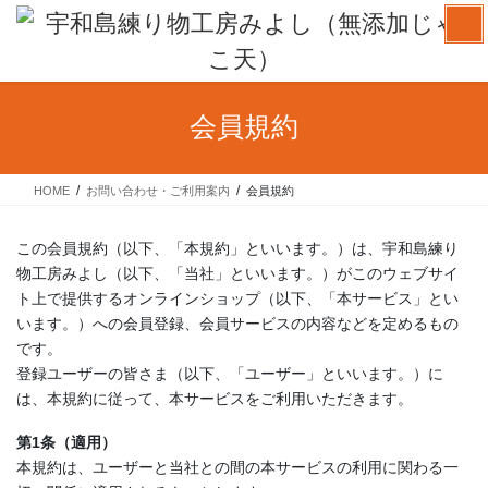
コ
ナ
ン
ビ
テ
ゲ
ン
ー
ツ
シ
会員規約
へ
ョ
ス
ン
キ
に
HOME
お問い合わせ・ご利用案内
会員規約
ッ
移
プ
動
この会員規約（以下、「本規約」といいます。）は、宇和島練り
物工房みよし（以下、「当社」といいます。）がこのウェブサイ
ト上で提供するオンラインショップ（以下、「本サービス」とい
います。）への会員登録、会員サービスの内容などを定めるもの
です。
登録ユーザーの皆さま（以下、「ユーザー」といいます。）に
は、本規約に従って、本サービスをご利用いただきます。
第1条（適用）
本規約は、ユーザーと当社との間の本サービスの利用に関わる一