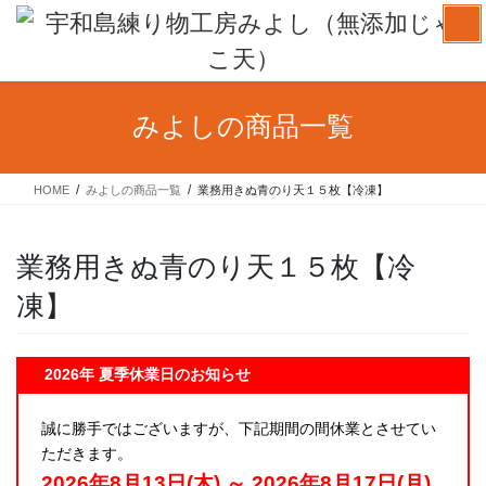
コ
ナ
ン
ビ
テ
ゲ
ン
ー
ツ
シ
みよしの商品一覧
へ
ョ
ス
ン
キ
に
HOME
みよしの商品一覧
業務用きぬ青のり天１５枚【冷凍】
ッ
移
プ
動
業務用きぬ青のり天１５枚【冷
凍】
2026年 夏季休業日のお知らせ
誠に勝手ではございますが、下記期間の間休業とさせてい
ただきます。
2026年8月13日(木) ～ 2026年8月17日(月)