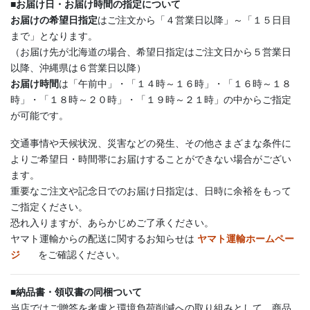
■
お届け日・お届け時間の指定について
お届けの希望日指定
はご注文から「４営業日以降」～「１５日目
まで」となります。
（お届け先が北海道の場合、希望日指定はご注文日から５営業日
以降、沖縄県は６営業日以降）
お届け時間
は「午前中」・「１４時～１６時」・「１６時～１８
時」・「１８時～２０時」・「１９時～２１時」の中からご指定
が可能です。
交通事情や天候状況、災害などの発生、その他さまざまな条件に
よりご希望日・時間帯にお届けすることができない場合がござい
ます。
重要なご注文や記念日でのお届け日指定は、日時に余裕をもって
ご指定ください。
恐れ入りますが、あらかじめご了承ください。
ヤマト運輸からの配送に関するお知らせは
ヤマト運輸ホームペー
ジ
をご確認ください。
■
納品書・領収書の同梱ついて
当店ではご贈答を考慮と環境負荷削減への取り組みとして、商品