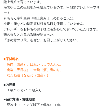
陸上養殖で育てています。
海老やカニの生息地から離れているので、甲殻類アレルギーフリ
ー！
もちろん宇和島練り物工房みよしのじゃこ天は、
小麦・卵などの特定原材料８品目を使用していません。
アレルギーをお持ちのお子様にも安心して食べていただけます。
磯の香りとお魚の旨味が詰まった、
「きぬ青のり天」をぜひ、お召し上がりください。
■
原材料名
魚肉（国産）、ばれいしょでんぷん、
食塩（天日塩）、米麹甘酒、青のり、
なたね油（なたね（国産））
■
内容量
１枚５０ｇ×１５枚入り
■
保存方法・賞味期限
要冷凍（－１８℃以下で保存） １年