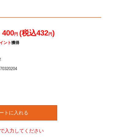
：
400
(税込432
)
円
円
ポイント
獲得
2
0320204
で入力してください