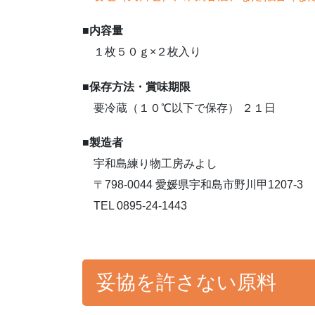
■
内容量
１枚５０ｇ×２枚入り
■
保存方法・賞味期限
要冷蔵（１０℃以下で保存） ２１日
■
製造者
宇和島練り物工房みよし
〒798-0044 愛媛県宇和島市野川甲1207-3
TEL 0895-24-1443
妥協を許さない原料