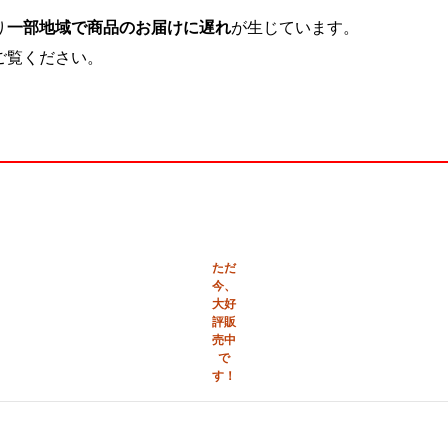
り
一部地域で商品のお届けに遅れ
が生じています。
ご覧ください。
ただ
今、
大好
評販
売中
で
す！