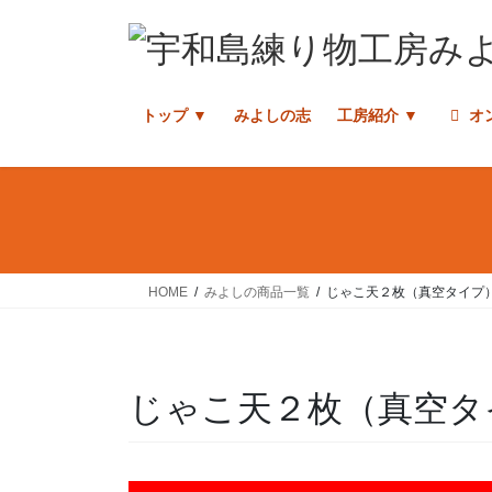
コ
ナ
ン
ビ
テ
ゲ
ン
ー
トップ ▼
みよしの志
工房紹介 ▼
オ
ツ
シ
へ
ョ
ス
ン
キ
に
ッ
移
プ
動
HOME
みよしの商品一覧
じゃこ天２枚（真空タイプ
じゃこ天２枚（真空タ