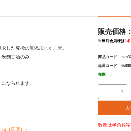
販売価格
※当店会員様は
4
追求した究極の無添加じゃこ天。
、米麹甘酒のみ。
商品コード
jako0
流通コード
458987
在庫
○
りになられます。
数量は半角数字
たね（国産））