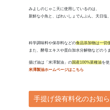
みよしのじゃこ天に使用しているのは、
新鮮な小魚と、ばれいしょでんぷん、天日塩
科学調味料や保存料などの
食品添加物は一切
また、酵母エキスや蛋白加水分解物などのう
揚げ油は「米澤製油」の
国産100%菜種油
を使
米澤製油ホームページはこちら
手提げ袋有料化のお知