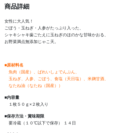
商品詳細
女性に大人気！
ごぼう・玉ねぎ・人参がたっぷり入った、
シャキシャキ歯ごたえに玉ねぎのほのかな甘味かおる、
お野菜満点無添加じゃこ天。
■
原材料名
魚肉（国産）、ばれいしょでんぷん、
玉ねぎ、人参、ごぼう、食塩（天日塩）、米麹甘酒、
なたね油（なたね（国産））
■
内容量
１枚５０ｇ×２枚入り
■
保存方法・賞味期限
要冷蔵（１０℃以下で保存） １４日