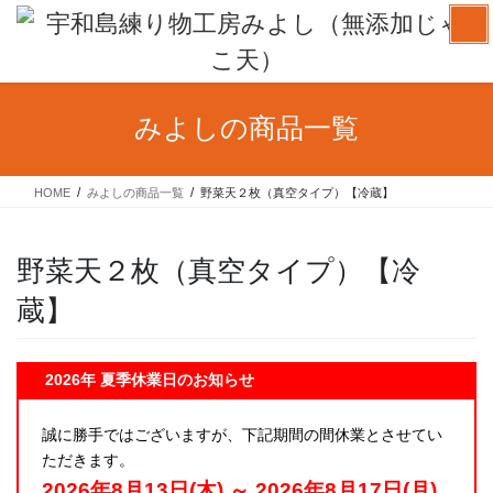
コ
ナ
ン
ビ
テ
ゲ
ン
ー
ツ
シ
みよしの商品一覧
へ
ョ
ス
ン
キ
に
HOME
みよしの商品一覧
野菜天２枚（真空タイプ）【冷蔵】
ッ
移
プ
動
野菜天２枚（真空タイプ）【冷
蔵】
2026年 夏季休業日のお知らせ
誠に勝手ではございますが、下記期間の間休業とさせてい
ただきます。
2026年8月13日(木) ～ 2026年8月17日(月)