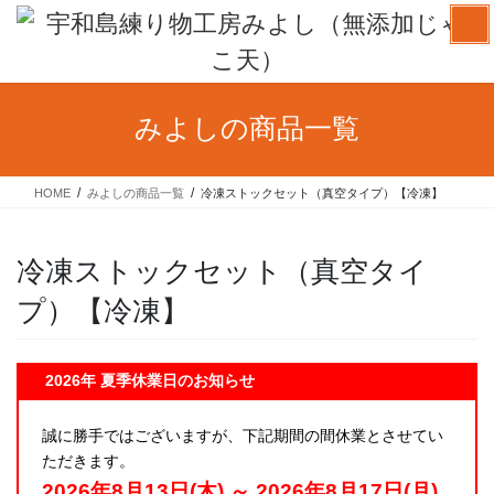
コ
ナ
ン
ビ
テ
ゲ
ン
ー
ツ
シ
みよしの商品一覧
へ
ョ
ス
ン
キ
に
HOME
みよしの商品一覧
冷凍ストックセット（真空タイプ）【冷凍】
ッ
移
プ
動
冷凍ストックセット（真空タイ
プ）【冷凍】
2026年 夏季休業日のお知らせ
誠に勝手ではございますが、下記期間の間休業とさせてい
ただきます。
2026年8月13日(木) ～ 2026年8月17日(月)