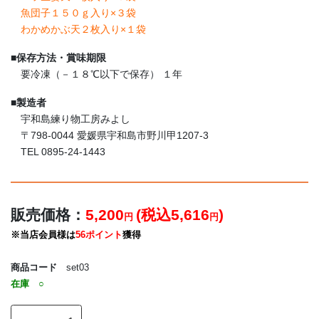
魚団子１５０ｇ入り×３袋
わかめかぶ天２枚入り×１袋
■
保存方法・賞味期限
要冷凍（－１８℃以下で保存） １年
■
製造者
宇和島練り物工房みよし
〒798-0044 愛媛県宇和島市野川甲1207-3
TEL 0895-24-1443
販売価格：
5,200
(税込5,616
)
円
円
※当店会員様は
56ポイント
獲得
商品コード
set03
在庫
○