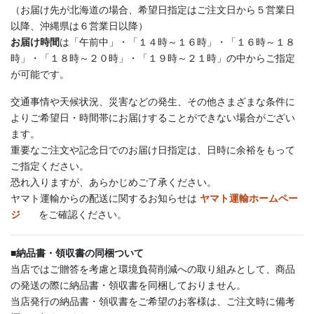
（お届け先が北海道の場合、希望日指定はご注文日から５営業日
以降、沖縄県は６営業日以降）
お届け時間
は「午前中」・「１４時～１６時」・「１６時～１８
時」・「１８時～２０時」・「１９時～２１時」の中からご指定
が可能です。
交通事情や天候状況、災害などの発生、その他さまざまな条件に
よりご希望日・時間帯にお届けすることができない場合がござい
ます。
重要なご注文や記念日でのお届け日指定は、日時に余裕をもって
ご指定ください。
恐れ入りますが、あらかじめご了承ください。
ヤマト運輸からの配送に関するお知らせは
ヤマト運輸ホームペー
ジ
をご確認ください。
■
納品書・領収書の同梱ついて
当店ではご贈答を考慮と環境負荷削減への取り組みとして、商品
の発送の際に納品書・領収書を同梱しておりません。
当店発行の納品書・領収書をご希望のお客様は、ご注文時に備考