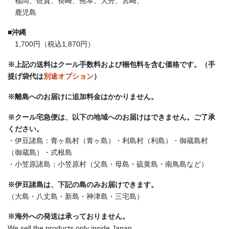
福岡、佐賀、長崎、熊本、大分、宮崎、
鹿児島
■
沖縄
1,700円（税込1,870円）
※上記の送料はクール手数料および梱包料を含む価格です。（手
提げ袋代は
別途オプション
）
※離島へのお届けに追加料金はかかりません。
※クール宅急便は、以下の地域へのお届けはできません。ご了承
ください。
・伊豆諸島：青ヶ島村（青ヶ島）・利島村（利島）・御蔵島村
（御蔵島）・式根島
・小笠原諸島：小笠原村（父島・母島・硫黄島・南鳥島など）
※伊豆諸島は、下記の島のみお届けできます。
（大島・八丈島・新島・神津島・三宅島）
※海外への発送は承っておりません。
We sell the products only inside Japan.