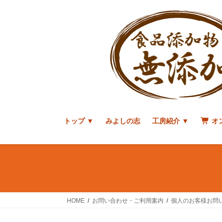
コ
ナ
ン
ビ
テ
ゲ
ン
ー
ツ
シ
へ
ョ
ス
ン
キ
に
ッ
移
プ
動
トップ ▼
みよしの志
工房紹介 ▼
オ
HOME
お問い合わせ・ご利用案内
個人のお客様お問