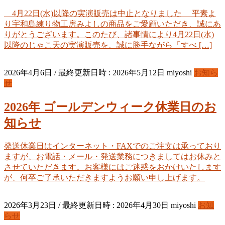
4月22日(水)以降の実演販売は中止となりました 平素よ
り宇和島練り物工房みよしの商品をご愛顧いただき、誠にあ
りがとうございます。このたび、諸事情により4月22日(水)
以降のじゃこ天の実演販売を、誠に勝手ながら「すべ […]
2026年4月6日
/ 最終更新日時 :
2026年5月12日
miyoshi
お知ら
せ
2026年 ゴールデンウィーク休業日のお
知らせ
発送休業日はインターネット・FAXでのご注文は承っており
ますが、お電話・メール・発送業務につきましてはお休みと
させていただきます。お客様にはご迷惑をおかけいたします
が、何卒ご了承いただきますようお願い申し上げます。
2026年3月23日
/ 最終更新日時 :
2026年4月30日
miyoshi
お知
らせ