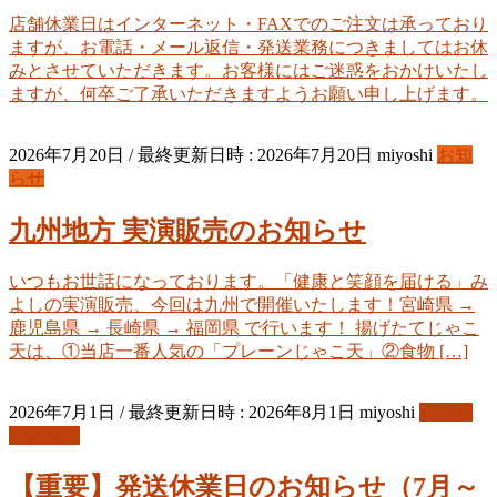
店舗休業日はインターネット・FAXでのご注文は承っており
ますが、お電話・メール返信・発送業務につきましてはお休
みとさせていただきます。お客様にはご迷惑をおかけいたし
ますが、何卒ご了承いただきますようお願い申し上げます。
2026年7月20日
/ 最終更新日時 :
2026年7月20日
miyoshi
お知
らせ
九州地方 実演販売のお知らせ
いつもお世話になっております。「健康と笑顔を届ける」み
よしの実演販売、今回は九州で開催いたします！宮崎県 →
鹿児島県 → 長崎県 → 福岡県 で行います！ 揚げたてじゃこ
天は、①当店一番人気の「プレーンじゃこ天」②食物 […]
2026年7月1日
/ 最終更新日時 :
2026年8月1日
miyoshi
重要な
お知らせ
【重要】発送休業日のお知らせ（7月～