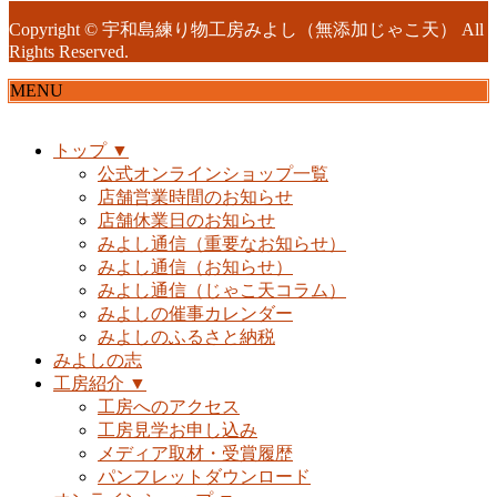
Copyright © 宇和島練り物工房みよし（無添加じゃこ天） All
Rights Reserved.
MENU
トップ ▼
公式オンラインショップ一覧
店舗営業時間のお知らせ
店舗休業日のお知らせ
みよし通信（重要なお知らせ）
みよし通信（お知らせ）
みよし通信（じゃこ天コラム）
みよしの催事カレンダー
みよしのふるさと納税
みよしの志
工房紹介 ▼
工房へのアクセス
工房見学お申し込み
メディア取材・受賞履歴
パンフレットダウンロード