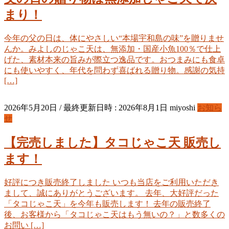
まり！
今年の父の日は、体にやさしい“本場宇和島の味”を贈りませ
んか。みよしのじゃこ天は、無添加・国産小魚100％で仕上
げた、素材本来の旨みが際立つ逸品です。おつまみにも食卓
にも使いやすく、年代を問わず喜ばれる贈り物。感謝の気持
[…]
2026年5月20日
/ 最終更新日時 :
2026年8月1日
miyoshi
お知ら
せ
【完売しました】タコじゃこ天 販売し
ます！
好評につき販売終了しました いつも当店をご利用いただき
まして、誠にありがとうございます。 去年、大好評だった
「タコじゃこ天」を今年も販売します！ 去年の販売終了
後、お客様から「タコじゃこ天はもう無いの？」と数多くの
お問い […]