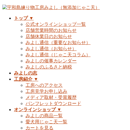
コ
ナ
ン
ビ
トップ ▼
テ
ゲ
公式オンラインショップ一覧
ン
ー
店舗営業時間のお知らせ
ツ
シ
店舗休業日のお知らせ
へ
ョ
みよし通信（重要なお知らせ）
ス
ン
みよし通信（お知らせ）
キ
に
みよし通信（じゃこ天コラム）
ッ
移
みよしの催事カレンダー
プ
動
みよしのふるさと納税
みよしの志
工房紹介 ▼
工房へのアクセス
工房見学お申し込み
メディア取材・受賞履歴
パンフレットダウンロード
オンラインショップ ▼
みよしの商品一覧
愛犬用じゃこ天一覧
カートを見る