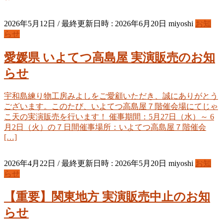
2026年5月12日
/ 最終更新日時 :
2026年6月20日
miyoshi
お知
らせ
愛媛県 いよてつ高島屋 実演販売のお知
らせ
宇和島練り物工房みよしをご愛顧いただき、誠にありがとう
ございます。このたび、いよてつ高島屋７階催会場にてじゃ
こ天の実演販売を行います！ 催事期間：5月27日（水）～ 6
月2日（火）の７日間催事場所：いよてつ高島屋７階催会
[…]
2026年4月22日
/ 最終更新日時 :
2026年5月20日
miyoshi
お知
らせ
【重要】関東地方 実演販売中止のお知
らせ