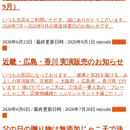
9月）
いつも当店をご利用いただき、誠にありがとうございます。
2026年7月～2026年9月の発送休業日のお知らせです。
2026年6月23日
/ 最終更新日時 :
2026年8月1日
miyoshi
お知ら
せ
近畿・広島・香川 実演販売のお知らせ
いつもお世話になっております。「健康と笑顔を届ける」み
よしの実演販売、京都府 → 大阪府 → 広島県 → 香川県 で行
います！ 揚げたてじゃこ天は、①当店一番人気の「プレー
ンじゃこ天」②食物繊維たっぷりシャキシャキ歯ごた […]
2026年6月6日
/ 最終更新日時 :
2026年7月20日
miyoshi
お知ら
せ
父の日の贈り物は無添加じゃこ天で決