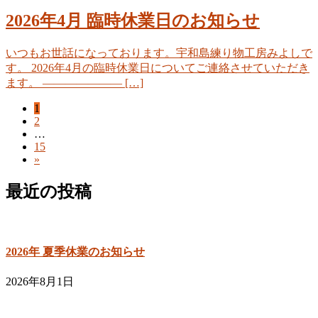
2026年4月 臨時休業日のお知らせ
いつもお世話になっております。宇和島練り物工房みよしで
す。 2026年4月の臨時休業日についてご連絡させていただき
ます。 ——————— […]
固
1
固
2
定
…
定
ペ
固
15
投
ペ
ー
»
定
ー
ジ
ペ
ジ
稿
最近の投稿
ー
ジ
の
ペ
2026年 夏季休業のお知らせ
2026年8月1日
ー