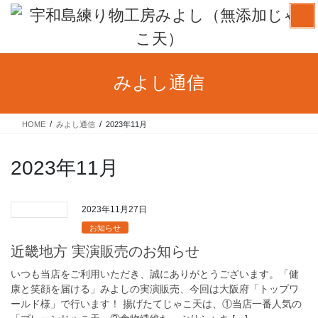
コ
ナ
ン
ビ
テ
ゲ
ン
ー
ツ
シ
みよし通信
へ
ョ
ス
ン
キ
に
HOME
みよし通信
2023年11月
ッ
移
プ
動
2023年11月
2023年11月27日
お知らせ
近畿地方 実演販売のお知らせ
いつも当店をご利用いただき、誠にありがとうございます。「健
康と笑顔を届ける」みよしの実演販売、今回は大阪府「トップワ
ールド様」で行います！ 揚げたてじゃこ天は、①当店一番人気の