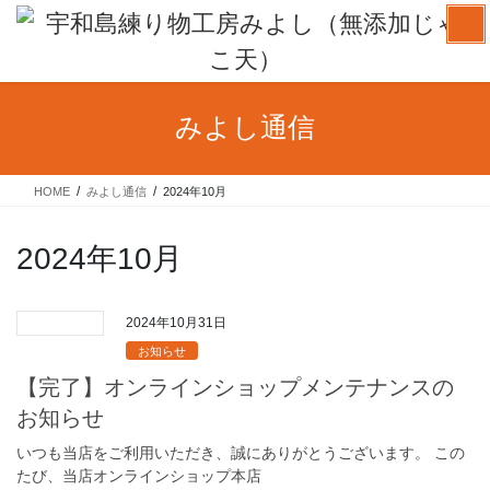
コ
ナ
ン
ビ
テ
ゲ
ン
ー
ツ
シ
みよし通信
へ
ョ
ス
ン
キ
に
HOME
みよし通信
2024年10月
ッ
移
プ
動
2024年10月
2024年10月31日
お知らせ
【完了】オンラインショップメンテナンスの
お知らせ
いつも当店をご利用いただき、誠にありがとうございます。 この
たび、当店オンラインショップ本店