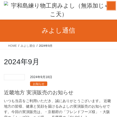
コ
ナ
ン
ビ
テ
ゲ
ン
ー
ツ
シ
みよし通信
へ
ョ
ス
ン
キ
に
HOME
みよし通信
2024年9月
ッ
移
プ
動
2024年9月
2024年9月18日
お知らせ
近畿地方 実演販売のお知らせ
いつも当店をご利用いただき、誠にありがとうございます。 近畿
地方の皆様、健康と笑顔を届けるみよしの実演販売のお知らせで
す。今回の実演販売は、・京都府の「フレンドフーズ様」・大阪