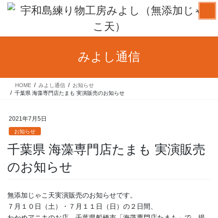
コ
ナ
ン
ビ
テ
ゲ
ン
ー
ツ
シ
みよし通信
へ
ョ
ス
ン
キ
に
HOME
みよし通信
お知らせ
ッ
移
千葉県 海藻専門店たまも 実演販売のお知らせ
プ
動
2021年7月5日
お知らせ
千葉県 海藻専門店たまも 実演販売
のお知らせ
無添加じゃこ天実演販売のお知らせです。
７月１０日（土）・７月１１日（日）の２日間、
わかめアニキのお店、千葉県船橋市「海藻専門店たまも」で、揚