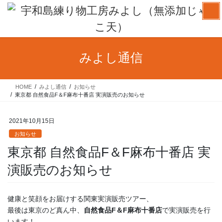
コ
ナ
ン
ビ
テ
ゲ
ン
ー
ツ
シ
みよし通信
へ
ョ
ス
ン
キ
に
HOME
みよし通信
お知らせ
ッ
移
東京都 自然食品F＆F麻布十番店 実演販売のお知らせ
プ
動
2021年10月15日
お知らせ
東京都 自然食品F＆F麻布十番店 実
演販売のお知らせ
健康と笑顔をお届けする関東実演販売ツアー、
最後は東京のど真ん中、
自然食品F＆F麻布十番店
で実演販売を行
います！