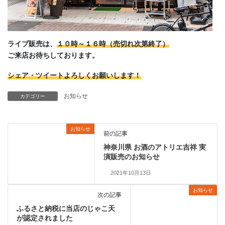
ライブ販売は、
１０時～１６時（売切れ次第終了）
ご来店お待ちしております。
シェア・ツイートよろしくお願いします！
お知らせ
カテゴリー
お知らせ
前の記事
神奈川県 お酒のアトリエ吉祥 実
演販売のお知らせ
2021年10月13日
お知らせ
次の記事
ふるさと納税に当店のじゃこ天
が認定されました