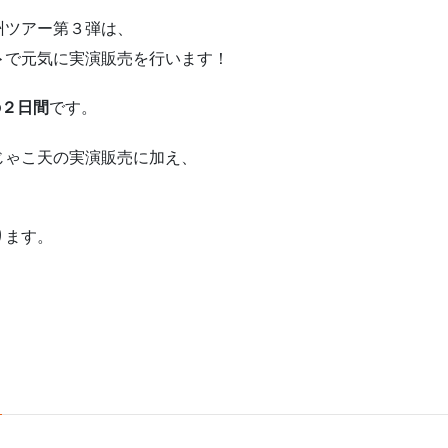
州ツアー第３弾は、
ト
で元気に実演販売を行います！
の２日間
です。
じゃこ天の実演販売に加え、
。
ります。