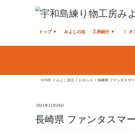
コ
ナ
ン
ビ
テ
ゲ
ン
ー
トップ ▼
みよしの志
工房紹介 ▼
オ
ツ
シ
へ
ョ
ス
ン
キ
に
ッ
移
プ
動
HOME
みよし通信
お知らせ
長崎県 ファンタスマー
2021年11月24日
長崎県 ファンタスマ