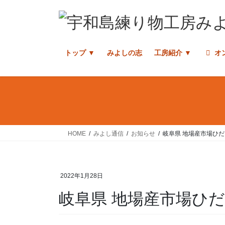
コ
ナ
ン
ビ
テ
ゲ
ン
ー
トップ ▼
みよしの志
工房紹介 ▼
オ
ツ
シ
へ
ョ
ス
ン
キ
に
ッ
移
プ
動
HOME
みよし通信
お知らせ
岐阜県 地場産市場ひだ
2022年1月28日
岐阜県 地場産市場ひ