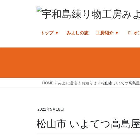
コ
ナ
ン
ビ
テ
ゲ
ン
ー
トップ ▼
みよしの志
工房紹介 ▼
オ
ツ
シ
へ
ョ
ス
ン
キ
に
ッ
移
プ
動
HOME
みよし通信
お知らせ
松山市 いよてつ高島屋
2022年5月18日
松山市 いよてつ高島