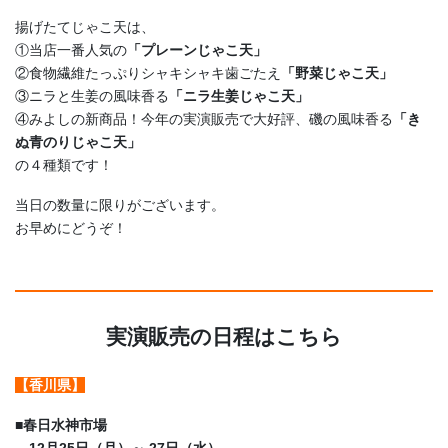
揚げたてじゃこ天は、
①当店一番人気の
「プレーンじゃこ天」
②食物繊維たっぷりシャキシャキ歯ごたえ
「野菜じゃこ天」
③ニラと生姜の風味香る
「ニラ生姜じゃこ天」
④みよしの新商品！今年の実演販売で大好評、磯の風味香る
「き
ぬ青のりじゃこ天」
の４種類です！
当日の数量に限りがございます。
お早めにどうぞ！
実演販売の日程はこちら
【香川県】
■
春日水神市場
12月25日（月）～ 27日（水）