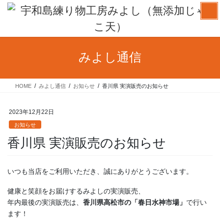
コ
ナ
ン
ビ
テ
ゲ
ン
ー
ツ
シ
みよし通信
へ
ョ
ス
ン
キ
に
HOME
みよし通信
お知らせ
香川県 実演販売のお知らせ
ッ
移
プ
動
2023年12月22日
お知らせ
香川県 実演販売のお知らせ
いつも当店をご利用いただき、誠にありがとうございます。
健康と笑顔をお届けするみよしの実演販売、
年内最後の実演販売は、
香川県高松市の「春日水神市場」
で行い
ます！