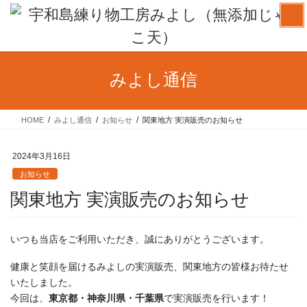
コ
ナ
ン
ビ
テ
ゲ
ン
ー
ツ
シ
みよし通信
へ
ョ
ス
ン
キ
に
HOME
みよし通信
お知らせ
関東地方 実演販売のお知らせ
ッ
移
プ
動
2024年3月16日
お知らせ
関東地方 実演販売のお知らせ
いつも当店をご利用いただき、誠にありがとうございます。
健康と笑顔を届けるみよしの実演販売、関東地方の皆様お待たせ
いたしました。
今回は、
東京都・神奈川県・千葉県
で実演販売を行います！