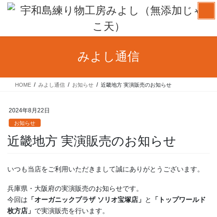
コ
ナ
ン
ビ
テ
ゲ
ン
ー
ツ
シ
みよし通信
へ
ョ
ス
ン
キ
に
HOME
みよし通信
お知らせ
近畿地方 実演販売のお知らせ
ッ
移
プ
動
2024年8月22日
お知らせ
近畿地方 実演販売のお知らせ
いつも当店をご利用いただきまして誠にありがとうございます。
兵庫県・大阪府の実演販売のお知らせです。
今回は
「オーガニックプラザ ソリオ宝塚店」
と
「トップワールド
枚方店」
で実演販売を行います。