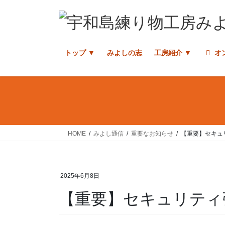
コ
ナ
ン
ビ
テ
ゲ
ン
ー
トップ ▼
みよしの志
工房紹介 ▼
オ
ツ
シ
へ
ョ
ス
ン
キ
に
ッ
移
プ
動
HOME
みよし通信
重要なお知らせ
【重要】セキュ
2025年6月8日
【重要】セキュリティ