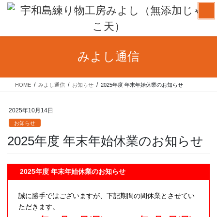
コ
ナ
ン
ビ
テ
ゲ
ン
ー
ツ
シ
みよし通信
へ
ョ
ス
ン
キ
に
HOME
みよし通信
お知らせ
2025年度 年末年始休業のお知らせ
ッ
移
プ
動
2025年10月14日
お知らせ
2025年度 年末年始休業のお知らせ
2025年度 年末年始休業のお知らせ
誠に勝手ではございますが、下記期間の間休業とさせてい
ただきます。