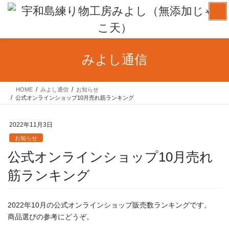
コ
ナ
ン
ビ
テ
ゲ
ン
ー
ツ
シ
みよし通信
へ
ョ
ス
ン
キ
に
HOME
みよし通信
お知らせ
ッ
移
公式オンラインショップ10月売れ筋ランキング
プ
動
2022年11月3日
お知らせ
公式オンラインショップ10月売れ
筋ランキング
2022年10月の公式オンラインショップ販売数ランキングです。
商品選びの参考にどうぞ。